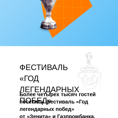
Глава 9.
ФЕСТИВАЛЬ
Глава 10.
«ГОД
ЛЕГЕНДАРНЫХ
Более четырех тысяч гостей
ПОБЕД»
посетили фестиваль «Год
легендарных побед»
от «Зенита» и Газпромбанка.