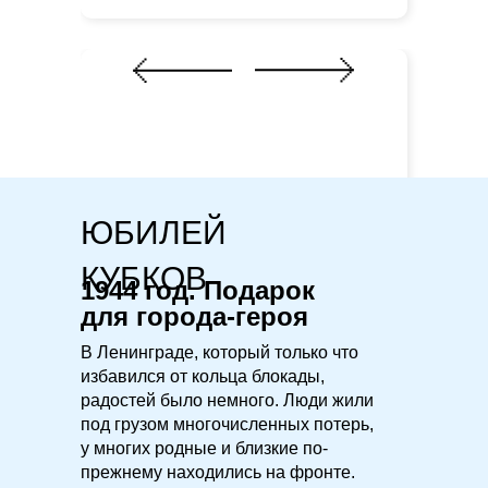
ЮБИЛЕЙ
Глава 2.
КУБКОВ
1944 год. Подарок
для города-героя
В Ленинграде, который только что
избавился от кольца блокады,
радостей было немного. Люди жили
под грузом многочисленных потерь,
у многих родные и близкие по-
прежнему находились на фронте.