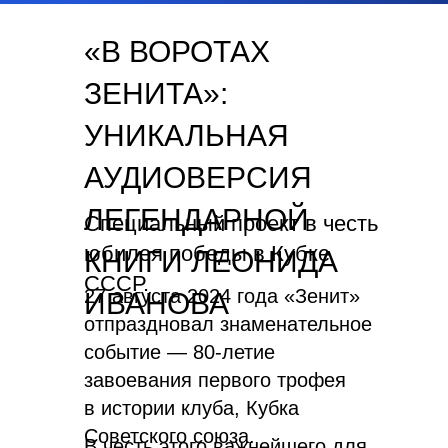
«В ВОРОТАХ
ЗЕНИТА»:
УНИКАЛЬНАЯ
АУДИОВЕРСИЯ
ЛЕГЕНДАРНОЙ
Специальный проект в честь
юбилея победы в Кубке
КНИГИ ЛЕОНИДА
СССР.
27 августа 2024 года «Зенит»
ИВАНОВА
отпраздновал знаменательное
событие — 80-летие
завоевания первого трофея
в истории клуба, Кубка
Советского союза.
В честь этого важнейшего для