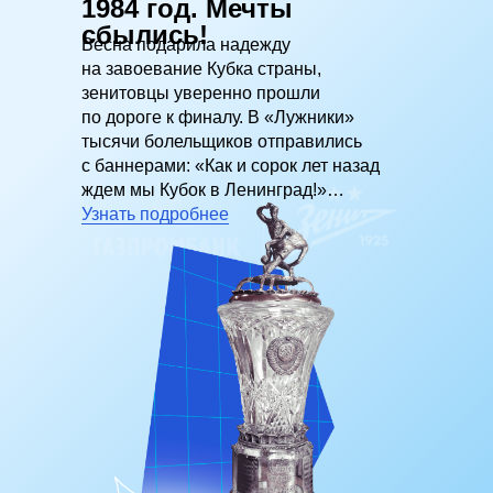
1984 год. Мечты
Глава 5.
сбылись!
Весна подарила надежду
на завоевание Кубка страны,
зенитовцы уверенно прошли
по дороге к финалу. В «Лужники»
тысячи болельщиков отправились
с баннерами: «Как и сорок лет назад
ждем мы Кубок в Ленинград!»…
Узнать подробнее
Глава 6.