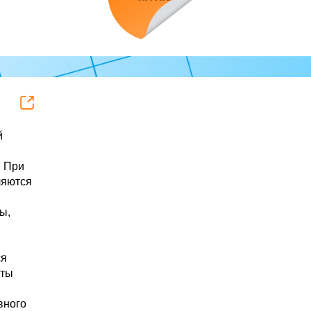
В специальной зоне спортивных
й
активностей посетители могли
сыграть в настольный футбол,
. При
мини-футбол, футбольные
ляются
бильярд и гольф, робофутбол.
ы,
На мини-футбольном поле для
юных игроков провели мастер-
классы бывшие игроки сине-
ся
оты
бело-голубых Алексей
Катульский, Александр Петухов
вного