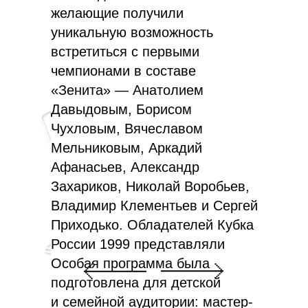
желающие получили
уникальную возможность
встретиться с первыми
чемпионами в составе
«Зенита» — Анатолием
Давыдовым, Борисом
Чухловым, Вячеславом
Мельниковым, Аркадий
Афанасьев, Александр
Захариков, Николай Воробьев,
Владимир Клементьев и Сергей
Приходько. Обладателей Кубка
России 1999 представляли
Алексей Игонин, Александр
Особая программа была
Горшков, Дмитрий Давыдов,
подготовлена для детской
Алексей Катульский, Александр
и семейной аудитории: мастер-